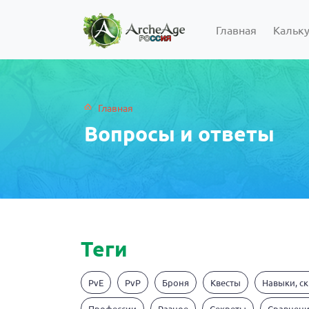
Главная
Кальк
Главная
Вопросы и ответы
Теги
PvE
PvP
Броня
Квесты
Навыки, с
Профессии
Разное
Секреты
Сравнен