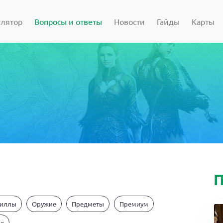
улятор
Вопросы и ответы
Новости
Гайды
Карты
П
киллы
Оружие
Предметы
Премиум
ие