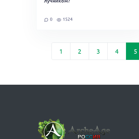
лучником?
0
1524
1
2
3
4
5