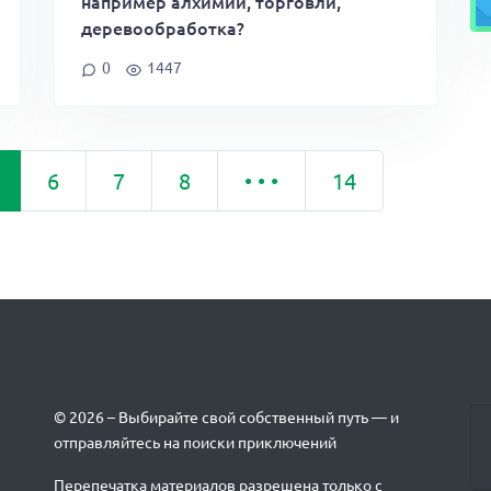
например алхимии, торговли,
деревообработка?
0
1447
6
7
8
• • •
14
© 2026 – Выбирайте свой собственный путь — и
отправляйтесь на поиски приключений
Перепечатка материалов разрешена только с