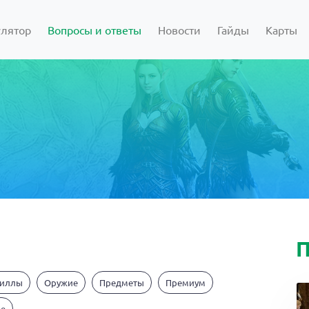
улятор
Вопросы и ответы
Новости
Гайды
Карты
П
киллы
Оружие
Предметы
Премиум
ие