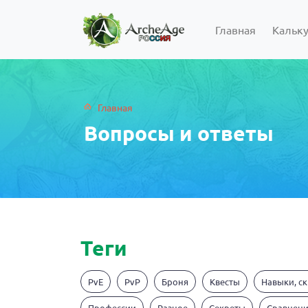
Главная
Кальк
Главная
Вопросы и ответы
Теги
PvE
PvP
Броня
Квесты
Навыки, с
Профессии
Разное
Секреты
Сравнен