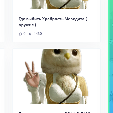
Где выбить Храбрость Мередита (
оружие )
0
1430