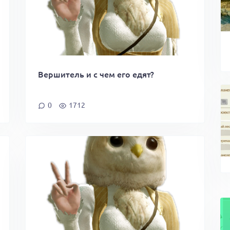
Вершитель и с чем его едят?
0
1712