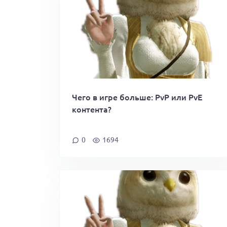
Чего в игре больше: PvP или PvE
контента?
0
1694