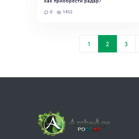
как приобрести радар?
0
1452
1
2
3