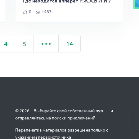
Где находится аппарат Р.Ж.А.В.Л.И.?
0
1483
4
5
• • •
14
© 2026 – Выбирайте свой собственный путь — и
отправляйтесь на поиски приключений
Перепечатка материалов разрешена только с
указанием первоисточника