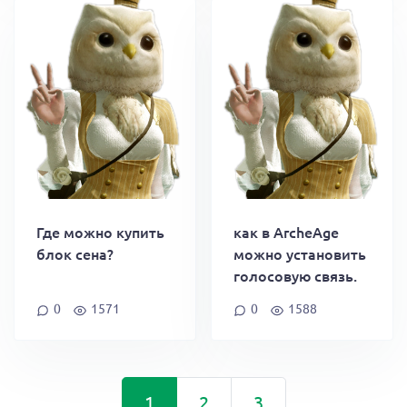
Где можно купить
как в ArcheAge
блок сена?
можно установить
голосовую связь.
0
1571
0
1588
1
2
3