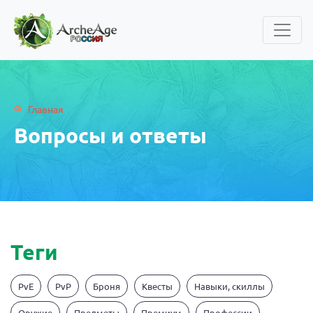
Главная
Вопросы и ответы
Теги
PvE
PvP
Броня
Квесты
Навыки, скиллы
Оружие
Предметы
Премиум
Профессии