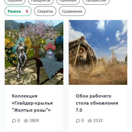
Разное
X
Секреты
Сравнение
Коллекция
Обои рабочего
«Глайдер-крылья
стола обновления
"Желтые розы"»
7.0
0
3809
0
2532