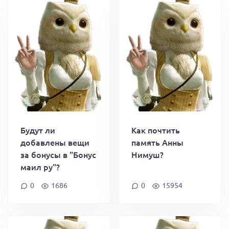
Будут ли
Как почтить
добавлены вещи
память Анны
за бонусы в "Бонус
Нимуш?
маил ру"?
0
1686
0
15954