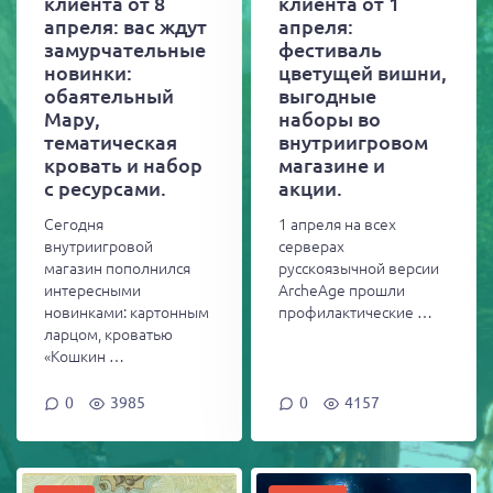
клиента от 8
клиента от 1
апреля: вас ждут
апреля:
замурчательные
фестиваль
новинки:
цветущей вишни,
обаятельный
выгодные
Мару,
наборы во
тематическая
внутриигровом
кровать и набор
магазине и
с ресурсами.
акции.
Сегодня
1 апреля на всех
внутриигровой
серверах
магазин пополнился
русскоязычной версии
интересными
ArcheAge прошли
новинками: картонным
профилактические …
ларцом, кроватью
«Кошкин …
0
3985
0
4157