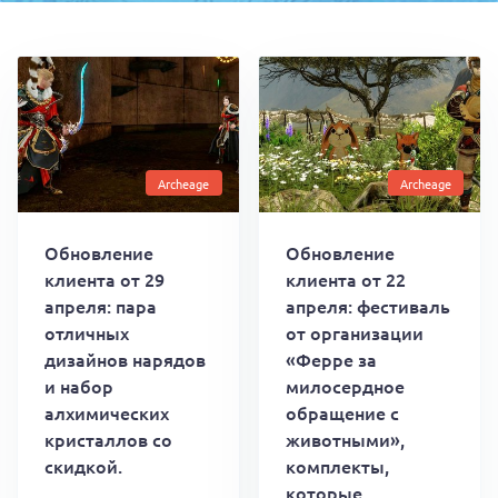
Archeage
Archeage
Обновление
Обновление
клиента от 29
клиента от 22
апреля: пара
апреля: фестиваль
отличных
от организации
дизайнов нарядов
«Ферре за
и набор
милосердное
алхимических
обращение с
кристаллов со
животными»,
скидкой.
комплекты,
которые