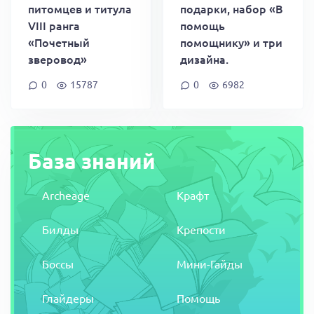
питомцев и титула
подарки, набор «В
VIII ранга
помощь
«Почетный
помощнику» и три
зверовод»
дизайна.
0
15787
0
6982
База знаний
Archeage
Крафт
Билды
Крепости
Боссы
Мини-Гайды
Глайдеры
Помощь