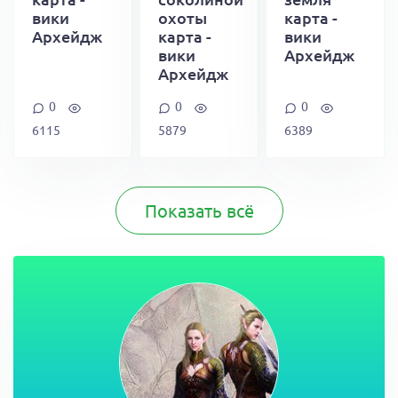
вики
охоты
карта -
Архейдж
карта -
вики
вики
Архейдж
Архейдж
0
0
0
6115
5879
6389
Показать всё