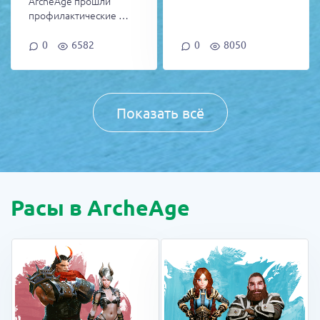
ArcheAge прошли
профилактические …
0
6582
0
8050
Показать всё
Расы в ArcheAge