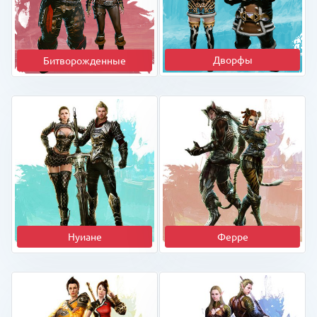
Дворфы
Битворожденные
Нуиане
Ферре