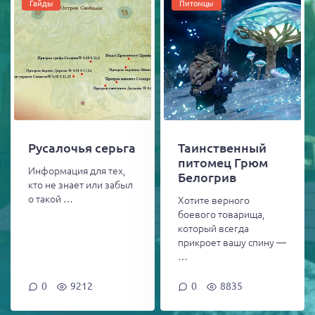
Гайды
Питомцы
Русалочья серьга
Таинственный
питомец Грюм
Информация для тех,
Белогрив
кто не знает или забыл
о такой …
Хотите верного
боевого товарища,
который всегда
прикроет вашу спину —
…
0
9212
0
8835