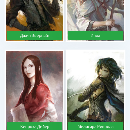
Джин Эвернайт
Инох
Кипроза Дейер
Мелисара Риволла