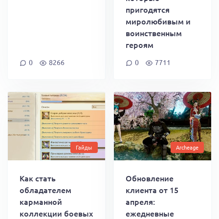
пригодятся
миролюбивым и
воинственным
героям
0
8266
0
7711
Гайды
Archeage
Как стать
Обновление
обладателем
клиента от 15
карманной
апреля:
коллекции боевых
ежедневные