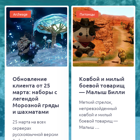
Archeage
Питомцы
Обновление
Ковбой и милый
клиента от 25
боевой товарищ
марта: наборы с
— Малыш Билли
легендой
Меткий стрелок,
Морозной гряды
непревзойденный
и шахматами
ковбой и милый
боевой товарищ —
25 марта на всех
Малыш …
серверах
русскоязычной версии