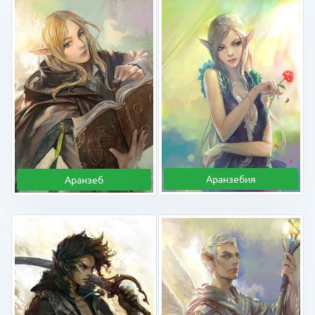
Аранзебия
Аранзеб