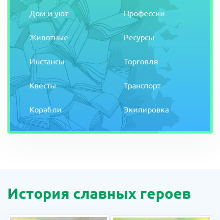
Дом и уют
Профессии
Животные
Ресурсы
Инстансы
Торговля
Квесты
Транспорт
Корабли
Экипировка
История славных героев