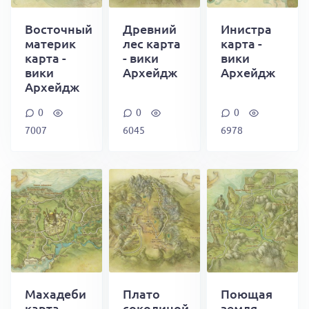
Восточный
Древний
Инистра
материк
лес карта
карта -
карта -
- вики
вики
вики
Архейдж
Архейдж
Архейдж
0
0
0
7007
6045
6978
Махадеби
Плато
Поющая
карта -
соколиной
земля