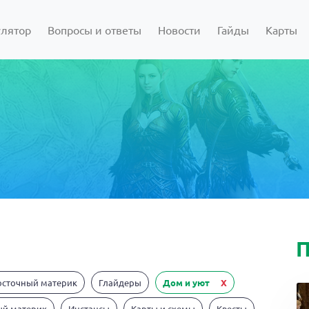
улятор
Вопросы и ответы
Новости
Гайды
Карты
П
осточный материк
Глайдеры
Дом и уют
X
ый материк
Инстансы
Карты и схемы
Квесты