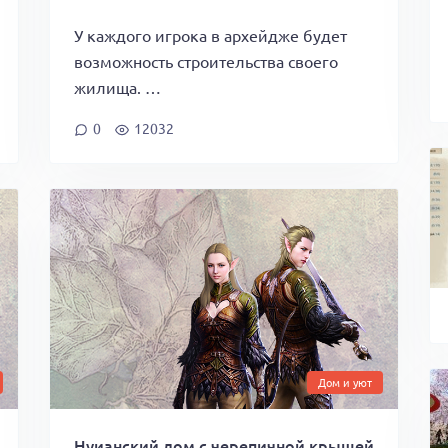
У каждого игрока в архейдже будет
возможность строительства своего
жилища. …
0
12032
Дом и уют
Нуианский дом с черепичной крышей