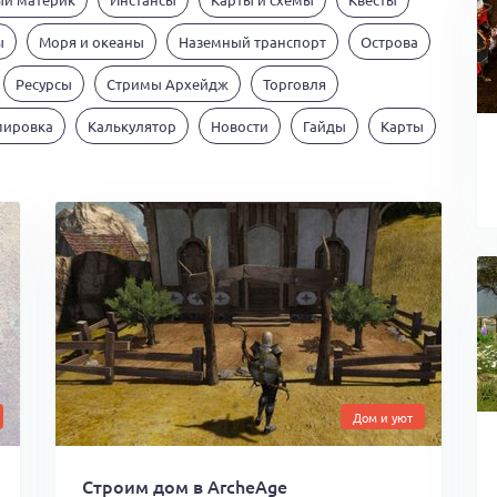
ы
Моря и океаны
Наземный транспорт
Острова
Ресурсы
Стримы Архейдж
Торговля
пировка
Калькулятор
Новости
Гайды
Карты
Дом и уют
Строим дом в ArcheAge