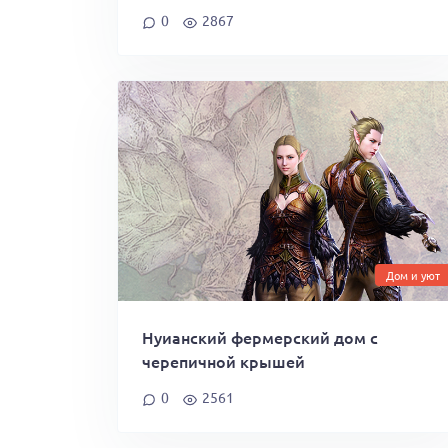
0
2867
Дом и уют
Нуианский фермерский дом с
черепичной крышей
0
2561