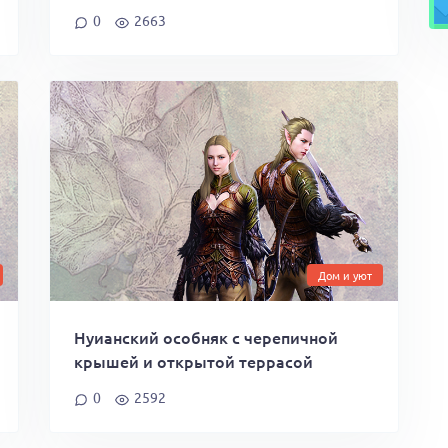
0
2663
Дом и уют
Нуианский особняк с черепичной
крышей и открытой террасой
0
2592