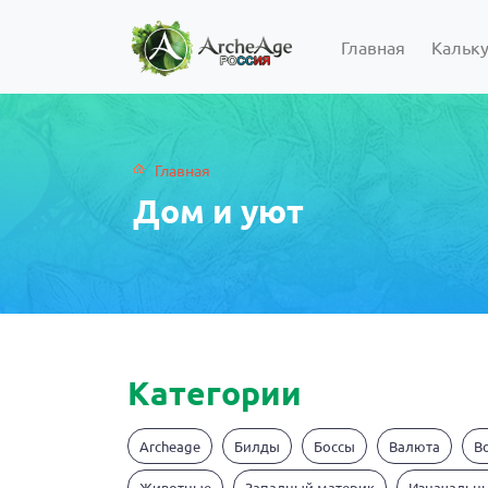
Главная
Кальк
Главная
Дом и уют
Категории
Archeage
Билды
Боссы
Валюта
В
Животные
Западный материк
Изначальн