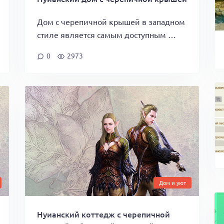
Дом с черепичной крышей в западном
стиле является самым доступным …
0
2973
Дом и уют
Нуианский коттедж с черепичной