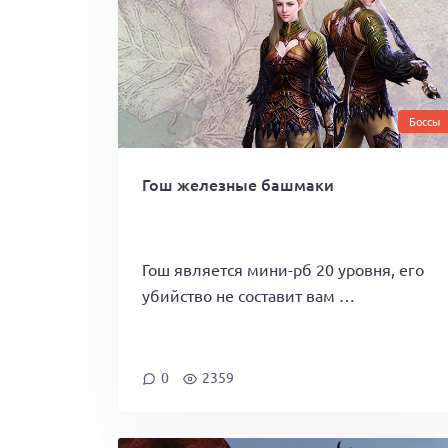
Боссы
Гош железные башмаки
Гош является мини-рб 20 уровня, его
убийство не составит вам …
0
2359