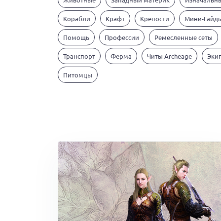
Корабли
Крафт
Крепости
Мини-Гайд
Помощь
Профессии
Ремесленные сеты
Транспорт
Ферма
Читы Archeage
Эки
Питомцы