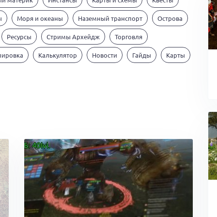
ы
Моря и океаны
Наземный транспорт
Острова
Ресурсы
Стримы Архейдж
Торговля
пировка
Калькулятор
Новости
Гайды
Карты