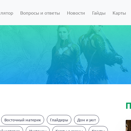
улятор
Вопросы и ответы
Новости
Гайды
Карты
П
Восточный материк
Глайдеры
Дом и уют
ый материк
Инстансы
Карты и схемы
Квесты