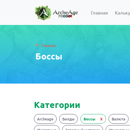
Главная
Кальк
Главная
Боссы
Категории
Archeage
Билды
Боссы
X
Валюта
Животные
Западный материк
Изначальн