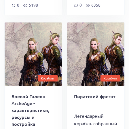
0
5198
0
6358
Корабли
Корабли
Боевой Галеон
Пиратский фрегат
ArcheAge -
характеристики,
Легендарный
ресурсы и
корабль собранный
постройка