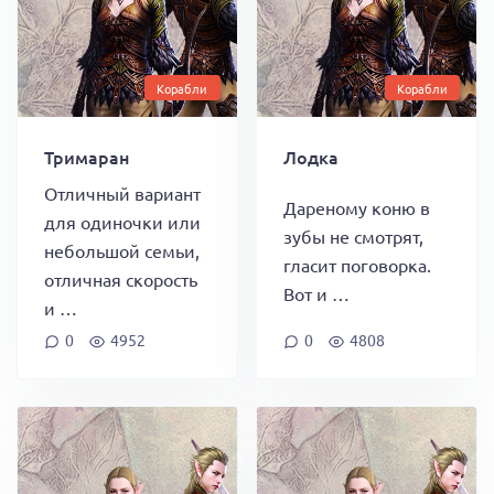
Корабли
Корабли
Тримаран
Лодка
Отличный вариант
Дареному коню в
для одиночки или
зубы не смотрят,
небольшой семьи,
гласит поговорка.
отличная скорость
Вот и …
и …
0
4952
0
4808