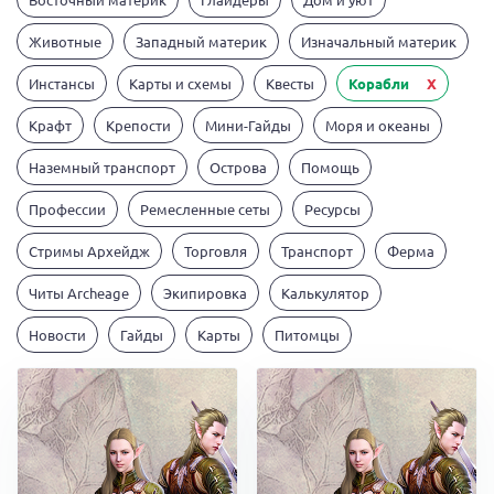
Животные
Западный материк
Изначальный материк
Инстансы
Карты и схемы
Квесты
Корабли
X
Крафт
Крепости
Мини-Гайды
Моря и океаны
Наземный транспорт
Острова
Помощь
Профессии
Ремесленные сеты
Ресурсы
Стримы Архейдж
Торговля
Транспорт
Ферма
Читы Archeage
Экипировка
Калькулятор
Новости
Гайды
Карты
Питомцы