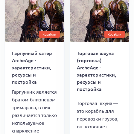
Корабли
Корабли
Гарпунный катер
Торговая шхуна
ArcheAge -
(торговка)
характеристики,
ArcheAge -
ресурсы и
характеристики,
постройка
ресурсы и
постройка
Гарпунник является
братом-близнецом
Торговая шхуна —
тримарана, в них
это корабль для
различается только
перевозки грузов,
используемое
он позволяет …
снаряжение