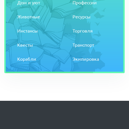
Дом и уют
Профессии
Животные
Ресурсы
Инстансы
Торговля
Квесты
Транспорт
Корабли
Экипировка