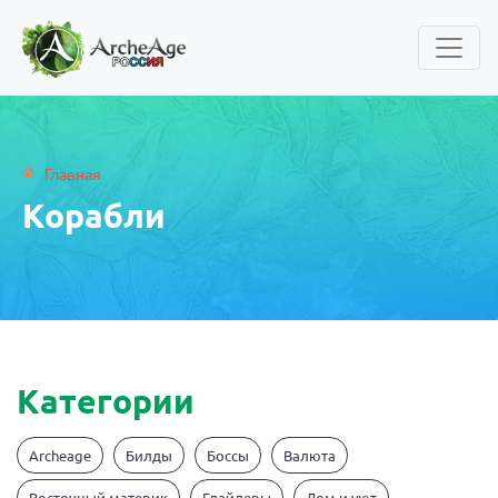
Главная
Корабли
Категории
Archeage
Билды
Боссы
Валюта
Восточный материк
Глайдеры
Дом и уют