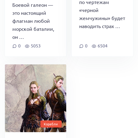
по чертежам
Боевой галеон —
«черной
это настоящий
жемчужины» будет
флагман любой
наводить страх …
морской баталии,
он …
0
5053
0
6504
Корабли