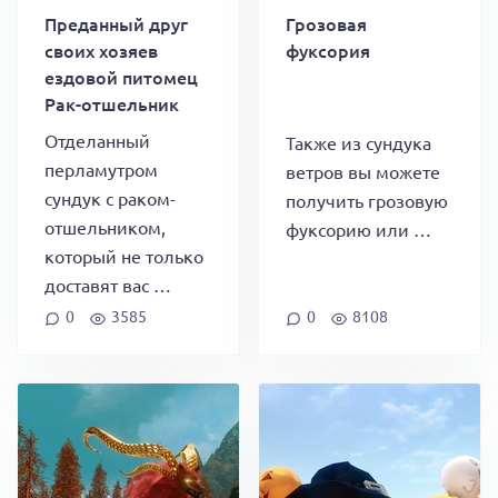
Преданный друг
Грозовая
своих хозяев
фуксория
ездовой питомец
Рак-отшельник
Отделанный
Также из сундука
перламутром
ветров вы можете
сундук с раком-
получить грозовую
отшельником,
фуксорию или …
который не только
доставят вас …
0
3585
0
8108