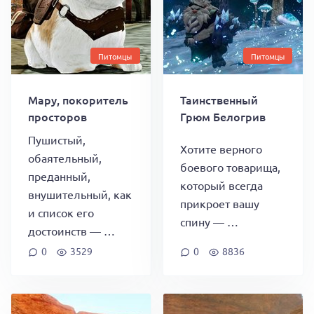
Питомцы
Питомцы
Мару, покоритель
Таинственный
просторов
Грюм Белогрив
Пушистый,
Хотите верного
обаятельный,
боевого товарища,
преданный,
который всегда
внушительный, как
прикроет вашу
и список его
спину — …
достоинств — …
0
3529
0
8836