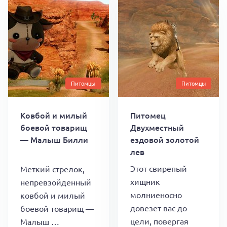
Питомцы
Питомцы
Ковбой и милый
Питомец
боевой товарищ
Двухместный
— Малыш Билли
ездовой золотой
лев
Этот свирепый
Меткий стрелок,
хищник
непревзойденный
молниеносно
ковбой и милый
довезет вас до
боевой товарищ —
цели, повергая
Малыш …