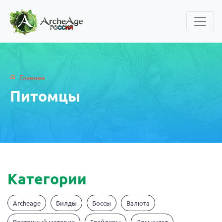
Главная
Питомцы
Категории
Archeage
Билды
Боссы
Валюта
Восточный материк
Глайдеры
Дом и уют