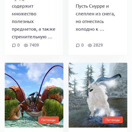
содержит
Пусть Снурре и
множество
слеплен из снега,
полезных
но отнестись
предметов, а также
холодно к …
стремительную …
0
7409
0
2829
Питомцы
Питомцы