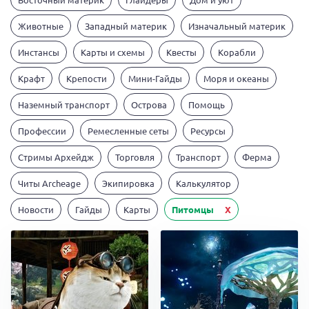
Животные
Западный материк
Изначальный материк
Инстансы
Карты и схемы
Квесты
Корабли
Крафт
Крепости
Мини-Гайды
Моря и океаны
Наземный транспорт
Острова
Помощь
Профессии
Ремесленные сеты
Ресурсы
Стримы Архейдж
Торговля
Транспорт
Ферма
Читы Archeage
Экипировка
Калькулятор
Новости
Гайды
Карты
Питомцы
X