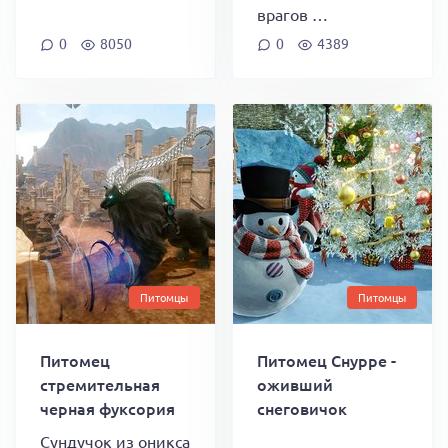
врагов …
0
8050
0
4389
Питомцы
Питомцы
Питомец
Питомец Снурре -
стремительная
оживший
черная фуксория
снеговичок
Сундучок из оникса