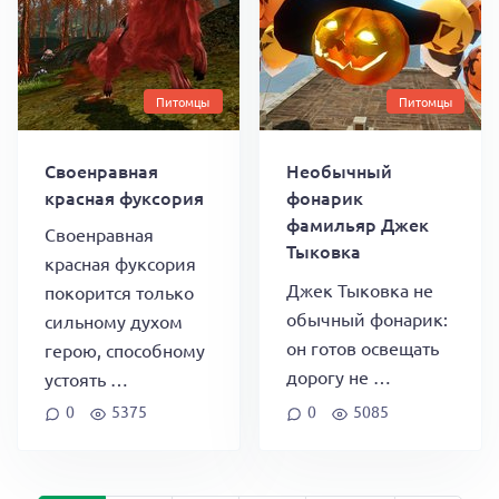
Питомцы
Питомцы
Своенравная
Необычный
красная фуксория
фонарик
фамильяр Джек
Своенравная
Тыковка
красная фуксория
Джек Тыковка не
покорится только
обычный фонарик:
сильному духом
он готов освещать
герою, способному
дорогу не …
устоять …
0
5375
0
5085