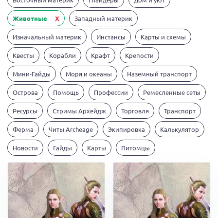
Животные
X
Западный материк
Изначальный материк
Инстансы
Карты и схемы
Квесты
Корабли
Крафт
Крепости
Мини-Гайды
Моря и океаны
Наземный транспорт
Острова
Помощь
Профессии
Ремесленные сеты
Ресурсы
Стримы Архейдж
Торговля
Транспорт
Ферма
Читы Archeage
Экипировка
Калькулятор
Новости
Гайды
Карты
Питомцы