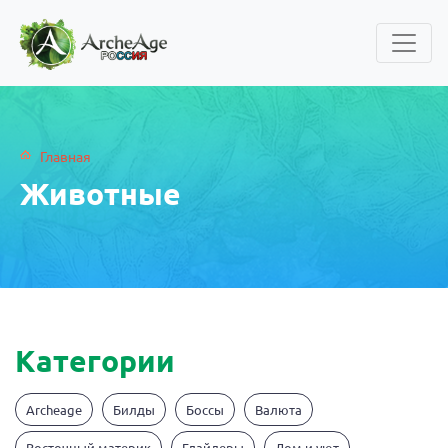
Главная
Животные
Категории
Archeage
Билды
Боссы
Валюта
Восточный материк
Глайдеры
Дом и уют