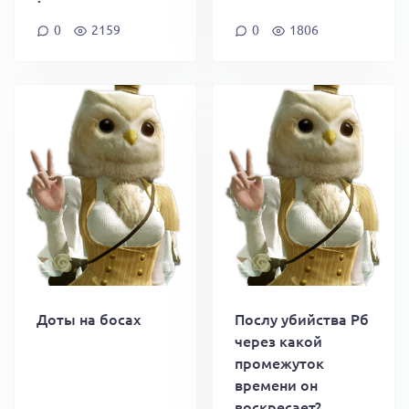
0
2159
0
1806
Доты на босах
Послу убийства Рб
через какой
промежуток
времени он
воскресает?