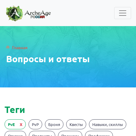
Главная
Вопросы и ответы
Теги
PvE
X
PvP
Броня
Квесты
Навыки, скиллы
Оружие
Предметы
Премиум
Профессии