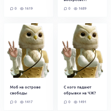
0
1619
0
1689
Моб на острове
С кого падают
свободы
обрывки на ЧЖ?
0
1417
0
1491