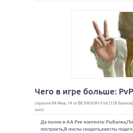
Чего в игре больше: PvP
спросил 04 Фев, 14 от BE3NOGIM 9 lvl (128 баллов
sonic
Да полно в АА Pve контента: Рыбалка,П
построить,В инсты сходить,квесты подел