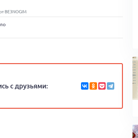
4 от BE3NOGIM
ало
сь с друзьями: