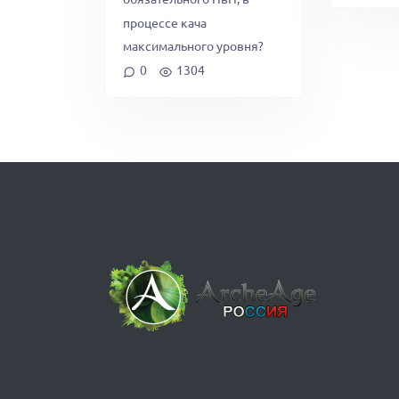
процессе кача
максимального уровня?
0
1304