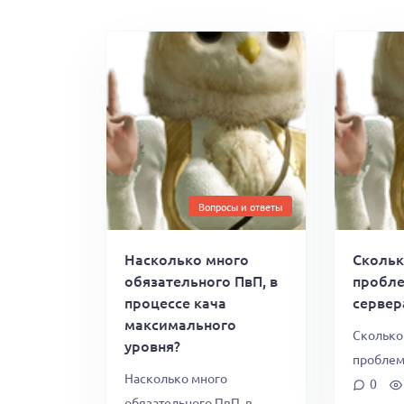
Вопросы и ответы
Насколько много
Скольк
обязательного ПвП, в
пробл
процессе кача
сервер
максимального
Сколько
уровня?
проблем
Насколько много
0
обязательного ПвП, в