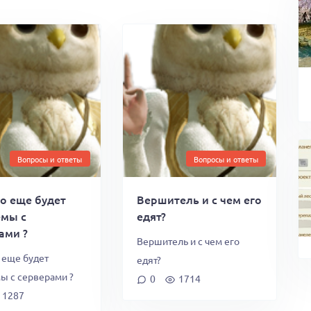
Вопросы и ответы
Вопросы и ответы
о еще будет
Вершитель и с чем его
емы с
едят?
ами ?
Вершитель и с чем его
 еще будет
едят?
ы с серверами ?
0
1714
1287