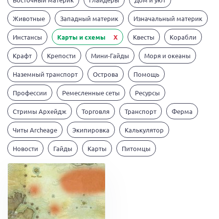
Животные
Западный материк
Изначальный материк
Инстансы
Карты и схемы
X
Квесты
Корабли
Крафт
Крепости
Мини-Гайды
Моря и океаны
Наземный транспорт
Острова
Помощь
Профессии
Ремесленные сеты
Ресурсы
Стримы Архейдж
Торговля
Транспорт
Ферма
Читы Archeage
Экипировка
Калькулятор
Новости
Гайды
Карты
Питомцы