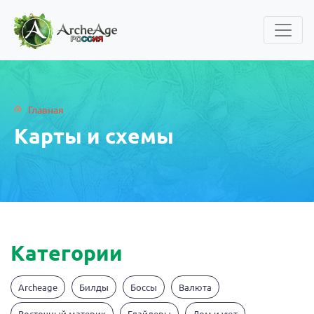
Главная
Карты и схемы
Категории
Archeage
Билды
Боссы
Валюта
Восточный материк
Глайдеры
Дом и уют