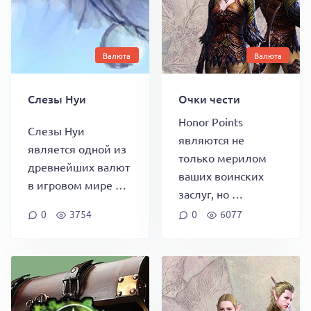
Валюта
Валюта
Слезы Нуи
Очки чести
Honor Points
Слезы Нуи
являются не
является одной из
только мерилом
древнейших валют
ваших воинских
в игровом мире …
заслуг, но …
0
3754
0
6077