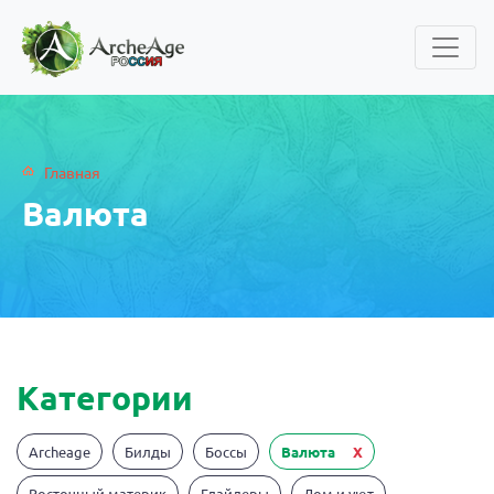
Главная
Валюта
Категории
Archeage
Билды
Боссы
Валюта
X
Восточный материк
Глайдеры
Дом и уют