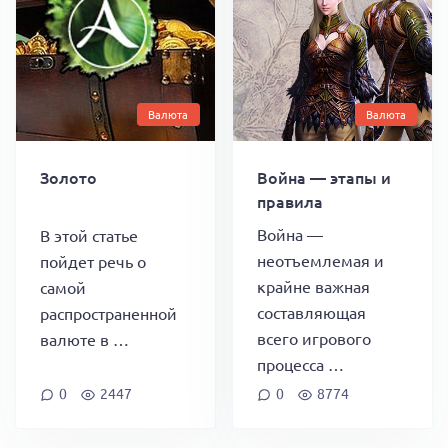
Валюта
Валюта
Золото
Война — этапы и
правила
Война —
В этой статье
неотъемлемая и
пойдет речь о
крайне важная
самой
составляющая
распространенной
всего игрового
валюте в …
процесса …
0
2447
0
8774