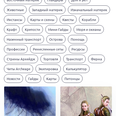
Животные
Западный материк
Изначальный материк
Инстансы
Карты и схемы
Квесты
Корабли
Крафт
Крепости
Мини-Гайды
Моря и океаны
Наземный транспорт
Острова
Помощь
Профессии
Ремесленные сеты
Ресурсы
Стримы Архейдж
Торговля
Транспорт
Ферма
Читы Archeage
Экипировка
Калькулятор
Новости
Гайды
Карты
Питомцы