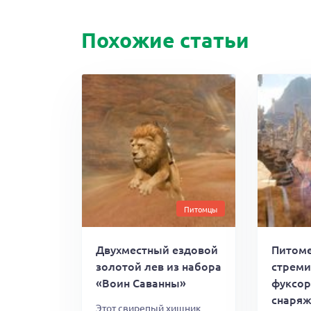
Похожие статьи
Питомцы
Двухместный ездовой
Питом
золотой лев из набора
стреми
«Воин Саванны»
фуксор
снаряж
Этот свирепый хищник