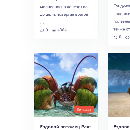
Сундучо
молниеносно довезет вас
содержи
до цели, повергая врагов
полезны
…
также с
0
4384
0
Питомцы
Ездовой питомец Рак-
Ездово