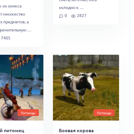
к из оникса
холодно к …
т множество
0
2827
х предметов, а
тремительную …
7405
Питомцы
Питомцы
й питомец
Боевая корова