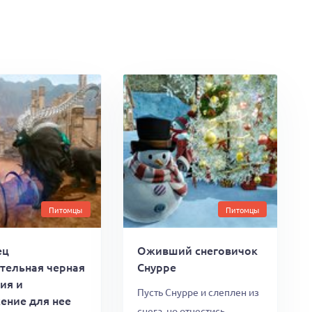
Питомцы
Питомцы
ец
Оживший снеговичок
тельная черная
Снурре
ия и
Пусть Снурре и слеплен из
ение для нее
снега, но отнестись