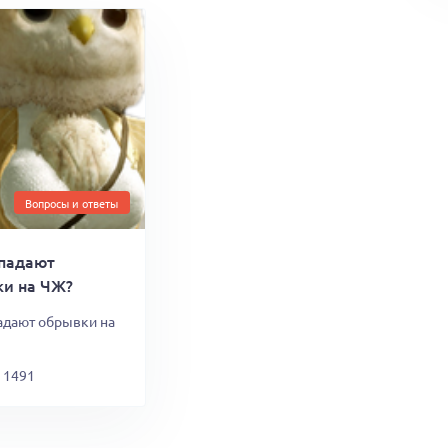
Вопросы и ответы
 падают
и на ЧЖ?
падают обрывки на
1491