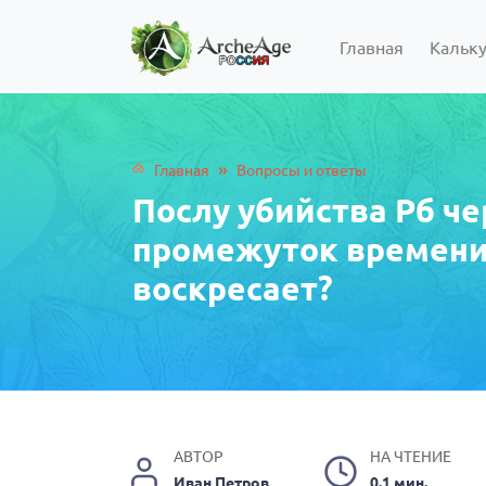
Главная
Кальк
»
Главная
Вопросы и ответы
Послу убийства Рб че
промежуток времени
воскресает?
АВТОР
НА ЧТЕНИЕ
Иван Петров
0.1 мин.