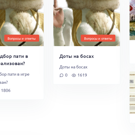
Вопросы и ответы
Вопросы и ответы
дбор пати в
Доты на босах
еализован?
Доты на босах
ор пати в игре
0
1619
ван?
1806