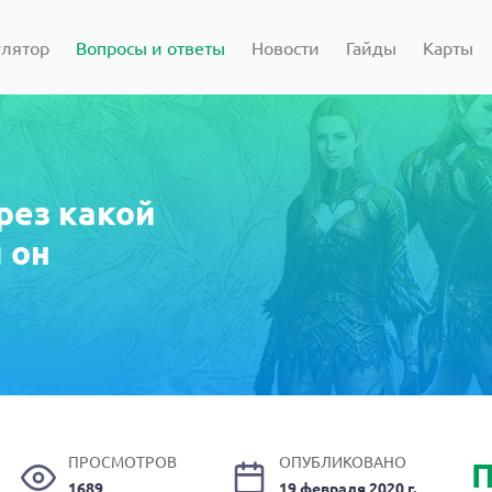
улятор
Вопросы и ответы
Новости
Гайды
Карты
рез какой
 он
ПРОСМОТРОВ
ОПУБЛИКОВАНО
П
1689
19 февраля 2020 г.