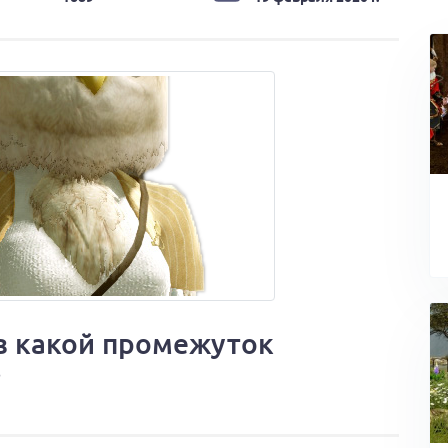
ез какой промежуток
?