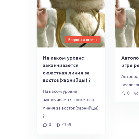
Вопросы и ответы
На каком уровне
Автопо
заканчивается
игре р
сюжетная линия за
Автоподб
восток(харнийцы) ?
реализо
На каком уровне
0
заканчивается сюжетная
линия за восток(харнийцы)
?
0
2159