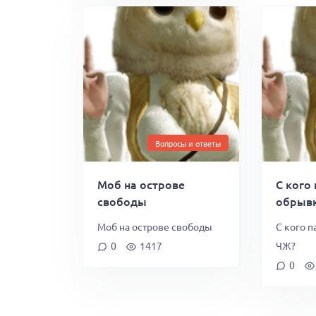
Вопросы и ответы
Моб на острове
С кого
свободы
обрывк
Моб на острове свободы
С кого 
0
1417
ЧЖ?
0