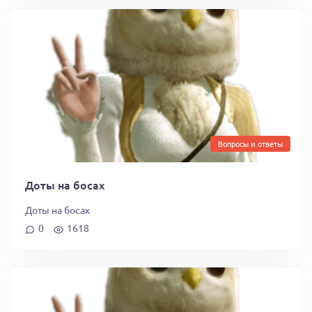
Вопросы и ответы
Доты на босах
Доты на босах
0
1618