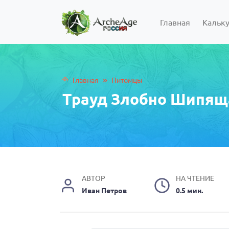
Главная
Кальк
»
Главная
Питомцы
Трауд Злобно Шипящ
АВТОР
НА ЧТЕНИЕ
Иван Петров
0.5 мин.