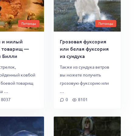
Питомцы
Питомцы
 и милый
Грозовая фуксория
й товарищ —
или белая фуксория
 Билли
из сундука
стрелок,
Также из сундука ветров
ойденный ковбой
вы можете получить
 боевой товарищ
грозовую фуксорию или
ш …
…
8037
0
8101