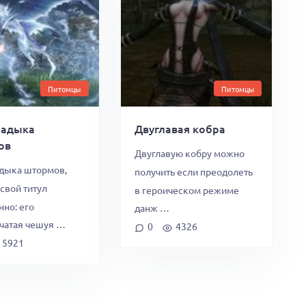
Питомцы
Питомцы
ладыка
Двуглавая кобра
ов
Двуглавую кобру можно
адыка штормов,
получить если преодолеть
свой титул
в героическом режиме
нно: его
данж …
чатая чешуя …
0
4326
5921