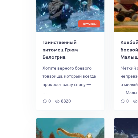
Питомцы
Таинственный
Ковбой
питомец Грюм
боево
Белогрив
Малыш
Хотите верного боевого
Меткий 
товарища, который всегда
непревз
прикроет вашу спину —
и милый
…
— Малы
0
8820
0