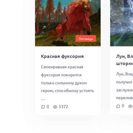
Питомцы
Красная фуксория
Лун, В
шторм
Своенравная красная
Лун, Вл
фуксория покорится
получил 
только сильному духом
заслуже
герою, способному устоять
перелив
…
0
0
5372