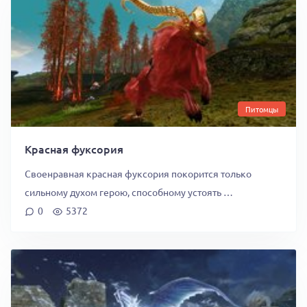
Питомцы
Красная фуксория
Своенравная красная фуксория покорится только
сильному духом герою, способному устоять …
0
5372