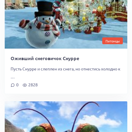
Питомцы
Оживший снеговичок Снурре
Пусть Снурре и слеплен из снега, но отнестись холодно к
…
0
2828