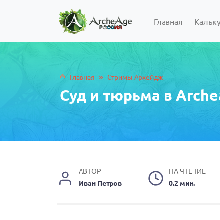
Главная
Кальк
»
Главная
Стримы Архейдж
Суд и тюрьма в Arch
АВТОР
НА ЧТЕНИЕ
Иван Петров
0.2 мин.