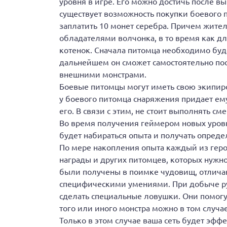
уровня в игре. Его можно достичь после 
существует возможность покупки боевого п
заплатить 10 монет серебра. Причем жители
обладателями волчонка, в то время как д
котенок. Сначала питомца необходимо буде
дальнейшем он сможет самостоятельно пос
внешними монстрами.
Боевые питомцы могут иметь свою экипиро
у боевого питомца снаряжения придает ем
его. В связи с этим, не стоит выполнять см
Во время получения геймером новых уровне
будет набираться опыта и получать опред
По мере накопления опыта каждый из геро
награды и других питомцев, которых нужно
были получены в поимке чудовищ, отлича
специфическими умениями. При добыче р
сделать специальные ловушки. Они помогу
того или иного монстра можно в том случае
Только в этом случае ваша сеть будет эфф