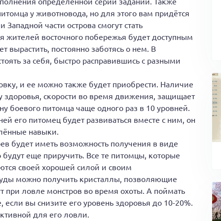
выполнения определённой серии заданий. Также
итомца у животновода, но для этого вам придётся
 Западной части острова смогут стать
ля жителей восточного побережья будет доступным
т вырастить, постоянно заботясь о нем. В
тоять за себя, быстро расправившись с разными
вку, и ее можно также будет приобрести. Наличие
у здоровья, скорости во время движения, защищает
ену боевого питомца чаще одного раз в 10 уровней.
й его питомец будет развиваться вместе с ним, он
елённые навыки.
ев будет иметь возможность получения в виде
 будут еще приручить. Все те питомцы, которые
ются своей хорошей силой и своим
уды можно получить кристаллы, позволяющие
т при ловле монстров во время охоты. А поймать
, если вы снизите его уровень здоровья до 10-20%.
ективной для его ловли.