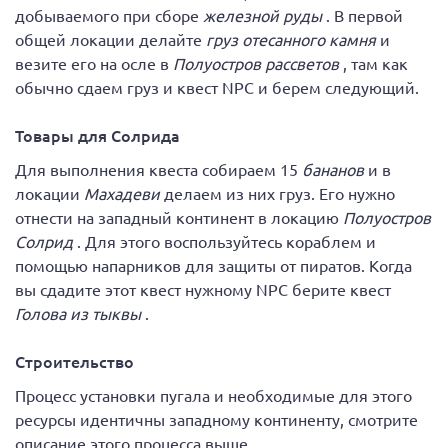
добываемого при сборе
железной руды
. В первой
общей локации делайте
груз отесанного камня
и
везите его на осле в
Полуостров рассветов
, там как
обычно сдаем груз и квест NPC и берем следующий.
Товары для Солрида
Для выполнения квеста собираем 15
бананов
и в
локации
Махадеви
делаем из них груз. Его нужно
отнести на западный континент в локацию
Полуостров
Солрид
. Для этого воспользуйтесь кораблем и
помощью напарников для защиты от пиратов. Когда
вы сдадите этот квест нужному NPC берите квест
Голова из тыквы
.
Строительство
Процесс установки пугала и необходимые для этого
ресурсы идентичны западному континенту, смотрите
описание этого процесса выше.