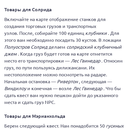
Товары для Солрида
Включайте на карте отображение станков для
создания торговых грузов и транспортных
узлов. После, собирайте 100 единиц
клубники
. Для
этого вам необходимо посадить 30 кустов. В локации
Полуостров Солрид
делаем
солридский клубничный
джем
. Когда груз будет готов на карте отметится
место его транспортировки —
Лес Гвинедар
. Относим
груз, по пути пользуясь дилижансами. Их
местоположение можно посмотреть на радаре.
Начальная остановка —
Ривертон
, следующая —
Виндилоу
и конечная — возле
Лес Гвинедар
. Что бы
сдать квест вам нужно пешком дойти до указанного
места и сдать груз NPC.
Товары для Мэрианхольда
Берем следующий квест. Нам понадобится 50
гусиных