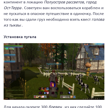
континент в локацию
Полуостров рассветов, город
Ост-Терра
. Советуем вам воспользоваться кораблем и
не пускаться в опасное путешествие в одиночку. После
того как вы сдали груз необходимо взять квест
голова
из тыквы
.
Установка пугала
Для начала скопите 300
бревен
, из них сделайте 100