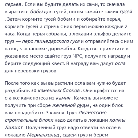
перьев
. Если вы будите делать их сами, то сначала
вырастите
бобы
для гусей, потом сажайте самих
гусей
. Затем кормите гусей бобами и собирайте перья,
кормить гусей и стричь с них перья можно каждые 2
часа. Когда перья собраны, в локации эльфов делайте
груз —
перо гвинедарского гуся
и отправляйтесь с ним
на юг, к остановке дирижабля. Когда вы прилетите в
указанное место сдайте груз NPC, получите награду и
берите следующий квест. В награду вам дадут
осла
для перевозки грузов.
После того как вы вырастили осла вам нужно будет
раздобыть 30
каменных блоков
. Они крафтятся на
станке каменотеса из
камня
. Камень вы можете
получить при сборе
железной руды
, на один блок
вам понадобится 3 камня. Груз
Лилиотские
строительные блоки
надо делать в локации
холмы
Лилиот
. Полученный груз надо отвезти на осле в
локацию
Мерианхольд
, сдаем груз и берем