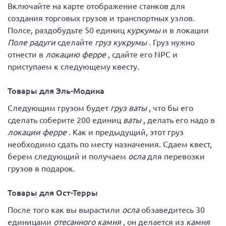
Включайте на карте отображение станков для
создания торговых грузов и транспортных узлов.
Полсе, раздобудьте 50 единиц
куркумы
и в локации
Поле радуги
сделайте
груз кукрумы
. Груз нужно
отнести в
локацию ферре
, сдайте его NPC и
приступаем к следующему квесту.
Товары для Эль-Модина
Следующим грузом будет
груз ваты
, что бы его
сделать соберите 200 единиц
ваты
, делать его надо в
локации ферре
. Как и предыдущий, этот груз
необходимо сдать по месту назначения. Сдаем квест,
берем следующий и получаем
осла
для перевозки
грузов в подарок.
Товары для Ост-Терры
После того как вы вырастили
осла
обзаведитесь 30
единицами
отесанного камня
, он делается из
камня