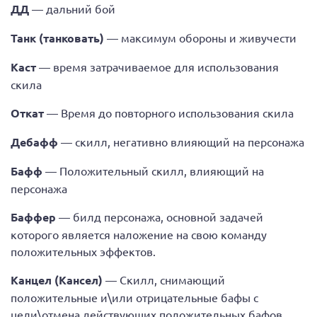
ДД
— дальний бой
Танк (танковать)
— максимум обороны и живучести
Каст
— время затрачиваемое для использования
скила
Откат
— Время до повторного использования скила
Дебафф
— скилл, негативно влияющий на персонажа
Бафф
— Положительный скилл, влияющий на
персонажа
Баффер
— билд персонажа, основной задачей
которого является наложение на свою команду
положительных эффектов.
Канцел (Кансел)
— Скилл, снимающий
положительные и\или отрицательные бафы с
цели\отмена действующих положительных бафов