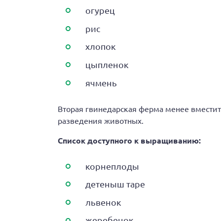
огурец
рис
хлопок
цыпленок
ячмень
Вторая гвинедарская ферма менее вместите
разведения животных.
Список доступного к выращиванию:
корнеплоды
детеныш таре
львенок
жеребенок