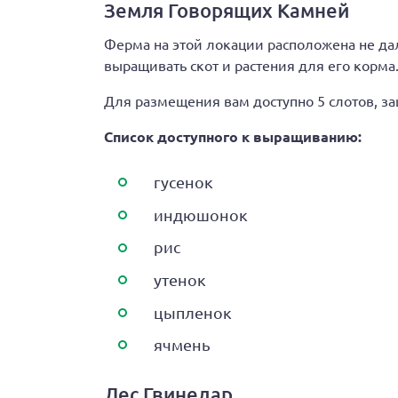
Земля Говорящих Камней
Ферма на этой локации расположена не дал
выращивать скот и растения для его корма
Для размещения вам доступно 5 слотов, защ
Список доступного к выращиванию:
гусенок
индюшонок
рис
утенок
цыпленок
ячмень
Лес Гвинедар