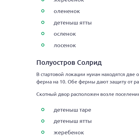
олененок
детеныш ятты
осленок
лосенок
Полуостров Солрид
В стартовой локации нуиан находятся две 
ферма на 10. Обе фермы дают защиту от ра
Скотный двор расположен возле поселения
детеныш таре
детеныш ятты
жеребенок