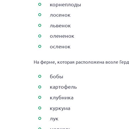
корнеплоды
лосенок
львенок
олененок
осленок
На ферме, которая расположена возле Герд
бобы
картофель
клубника
куркума
лук
морковь