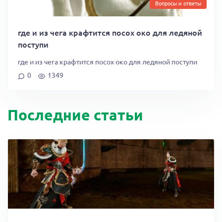
Вопросы и ответы
где и из чега крафтится посох око для ледяной
поступи
где и из чега крафтится посох око для ледяной поступи
0
1349
Последние статьи