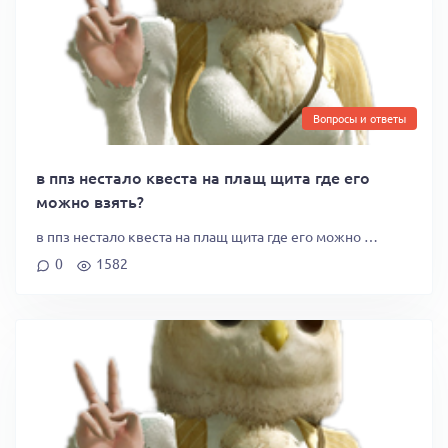
Вопросы и ответы
в ппз нестало квеста на плащ щита где его
можно взять?
в ппз нестало квеста на плащ щита где его можно …
0
1582