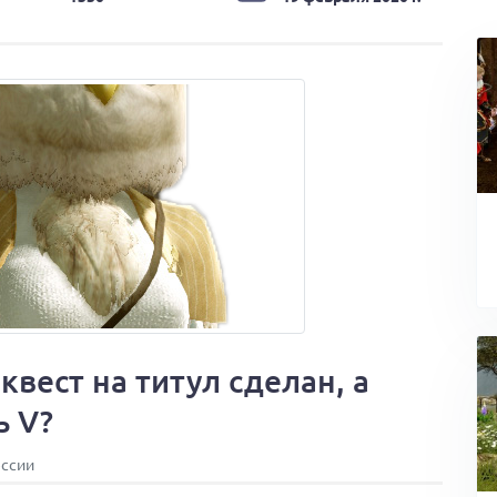
квест на титул сделан, а
ь V?
ессии