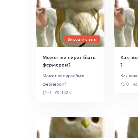
Вопросы и ответы
Может ли пират быть
Как по
фермером?
?
Может ли пират быть
Как поли
фермером?
0
0
1323