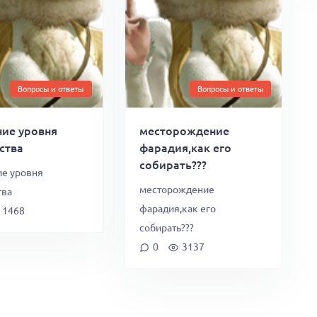
Вопросы и ответы
Вопросы и ответы
ие уровня
месторождение
ства
фарадия,как его
собирать???
е уровня
месторождение
тва
фарадия,как его
1468
собирать???
0
3137