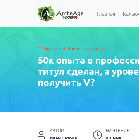
Главная
Кальк
»
Главная
Вопросы и ответы
50к опыта в професси
титул сделан, а урове
получить V?
АВТОР
НА ЧТЕНИЕ
Иван Петров
0.1 мин.