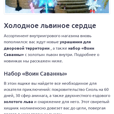
Холодное львиное сердце
Ассортимент внутриигрового магазина вновь
пополнился: вас ждут новые
украшения для
дворовой территории
, а также
набор «Воин
Саванны»
с золотым львом внутри. Подробнее о
новинках мы расскажем ниже.
Набор «Воин Саванны»
В этом ящике вы найдете все необходимое для
искателя приключений: покровительство Сиоль на 60
дней, 30 сфер анимага, а также двухместного ездового
золотого льва
и снаряжение для него. Этот свирепый
хищник молниеносно довезет вас до цели, повергая
врагов в ужас грозным рыком.