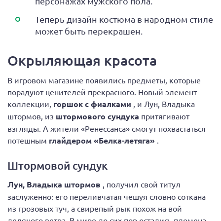
персонажах мужского пола.
Теперь дизайн костюма в народном стиле
может быть перекрашен.
Окрыляющая красота
В игровом магазине появились предметы, которые
порадуют ценителей прекрасного. Новый элемент
коллекции,
горшок с фиалками
, и Лун, Владыка
штормов, из
штормового сундука
притягивают
взгляды. А жители «Ренессанса» смогут похвастаться
потешным
глайдером «Белка-летяга»
.
Штормовой сундук
Лун, Владыка штормов
, получил свой титул
заслуженно: его переливчатая чешуя словно соткана
из грозовых туч, а свирепый рык похож на вой
ледяного ветра. В мире до сих пор остались племена,